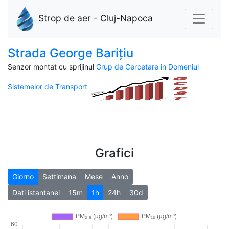
Strop de aer - Cluj-Napoca
Strada George Barițiu
Senzor montat cu sprijinul
Grup de Cercetare in Domeniul
Sistemelor de Transport
Grafici
Giorno
Settimana
Mese
Anno
Dati istantanei
15m
1h
24h
30d