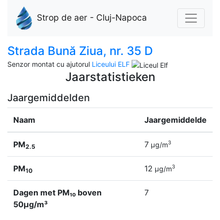
Strop de aer - Cluj-Napoca
Strada Bună Ziua, nr. 35 D
Senzor montat cu ajutorul
Liceului ELF
Jaarstatistieken
Jaargemiddelden
Naam
Jaargemiddelde
PM
7
3
µg/m
2.5
PM
12
3
µg/m
10
Dagen met PM₁₀ boven
7
50µg/m³