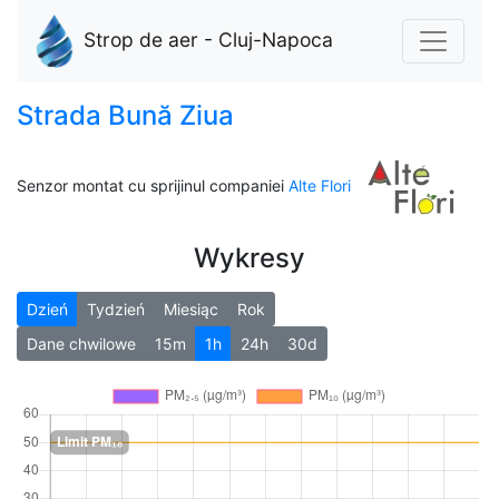
Strop de aer - Cluj-Napoca
Strada Bună Ziua
Senzor montat cu sprijinul companiei
Alte Flori
Wykresy
Dzień
Tydzień
Miesiąc
Rok
Dane chwilowe
15m
1h
24h
30d