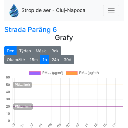
Strop de aer - Cluj-Napoca
Strada Parâng 6
Grafy
Den
Týden
Měsíc
Rok
Okamžité
15m
1h
24h
30d