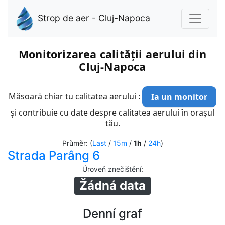
Strop de aer - Cluj-Napoca
Monitorizarea calității aerului din
Cluj-Napoca
Măsoară chiar tu calitatea aerului :
Ia un monitor
și contribuie cu date despre calitatea aerului în orașul
tău.
Průměr: (
Last
/
15m
/
1h
/
24h
)
Strada Parâng 6
Úroveň znečištění
:
Žádná data
Denní graf