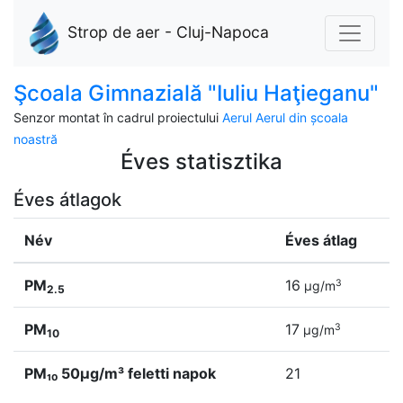
Strop de aer - Cluj-Napoca
Şcoala Gimnazială "Iuliu Haţieganu"
Senzor montat în cadrul proiectului
Aerul Aerul din școala
noastră
Éves statisztika
Éves átlagok
Név
Éves átlag
PM
16
3
µg/m
2.5
PM
17
3
µg/m
10
PM₁₀ 50µg/m³ feletti napok
21