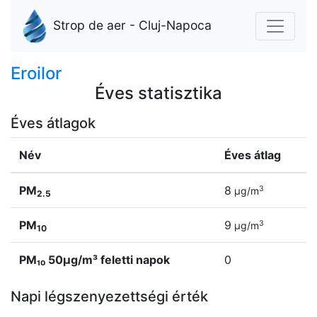
Strop de aer - Cluj-Napoca
Eroilor
Éves statisztika
Éves átlagok
Név
Éves átlag
PM
8
3
µg/m
2.5
PM
9
3
µg/m
10
PM₁₀ 50µg/m³ feletti napok
0
Napi légszenyezettségi érték