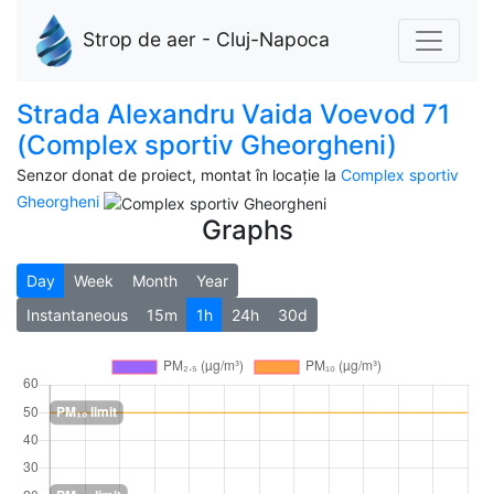
Strop de aer - Cluj-Napoca
Strada Alexandru Vaida Voevod 71
(Complex sportiv Gheorgheni)
Senzor donat de proiect, montat în locație la
Complex sportiv
Gheorgheni
Graphs
Day
Week
Month
Year
Instantaneous
15m
1h
24h
30d