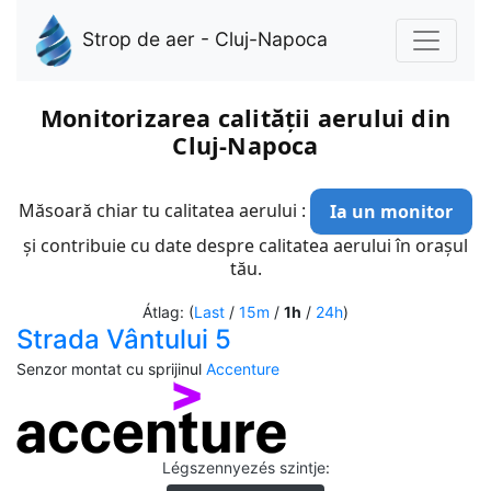
Strop de aer - Cluj-Napoca
Monitorizarea calității aerului din
Cluj-Napoca
Măsoară chiar tu calitatea aerului :
Ia un monitor
și contribuie cu date despre calitatea aerului în orașul
tău.
Átlag: (
Last
/
15m
/
1h
/
24h
)
Strada Vântului 5
Senzor montat cu sprijinul
Accenture
Légszennyezés szintje
: