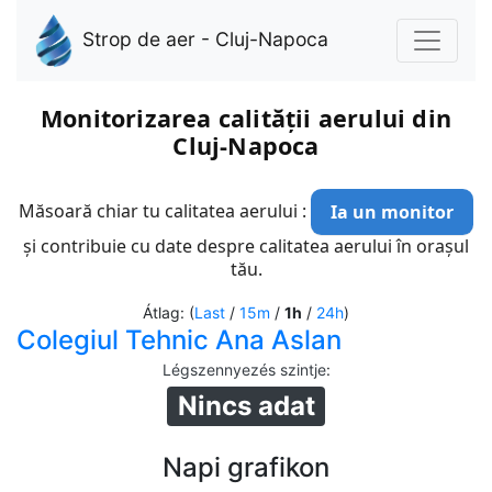
Strop de aer - Cluj-Napoca
Monitorizarea calității aerului din
Cluj-Napoca
Măsoară chiar tu calitatea aerului :
Ia un monitor
și contribuie cu date despre calitatea aerului în orașul
tău.
Átlag: (
Last
/
15m
/
1h
/
24h
)
Colegiul Tehnic Ana Aslan
Légszennyezés szintje
:
Nincs adat
Napi grafikon