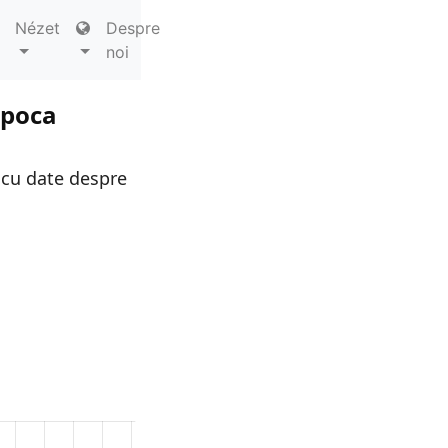
Nézet
Despre
noi
apoca
 cu date despre