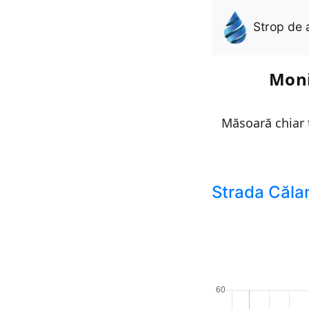
Strop de 
Moni
Măsoară chiar t
Strada Căla