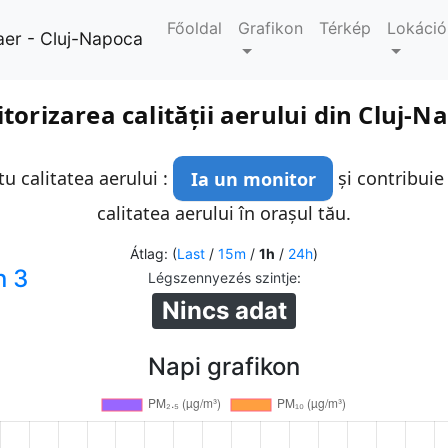
Főoldal
Grafikon
Térkép
Lokáció
aer - Cluj-Napoca
torizarea calității aerului din Cluj-N
u calitatea aerului :
Ia un monitor
și contribuie
calitatea aerului în orașul tău.
Átlag: (
Last
/
15m
/
1h
/
24h
)
n 3
Légszennyezés szintje
:
Nincs adat
Napi grafikon