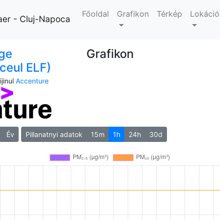
Főoldal
Grafikon
Térkép
Lokáció
aer - Cluj-Napoca
ge
Grafikon
ceul ELF)
jinul
Accenture
Év
Pillanatnyi adatok
15m
1h
24h
30d