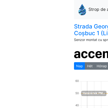
Strop de 
Strada Geor
Coșbuc 1 (Li
Senzor montat cu spri
Nap
Hét
Hónap