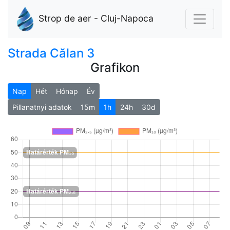
Strop de aer - Cluj-Napoca
Strada Călan 3
Grafikon
Nap
Hét
Hónap
Év
Pillanatnyi adatok
15m
1h
24h
30d