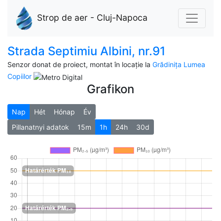
Strop de aer - Cluj-Napoca
Strada Septimiu Albini, nr.91
Senzor donat de proiect, montat în locație la
Grădinița Lumea
Copiilor
Grafikon
Nap
Hét
Hónap
Év
Pillanatnyi adatok
15m
1h
24h
30d