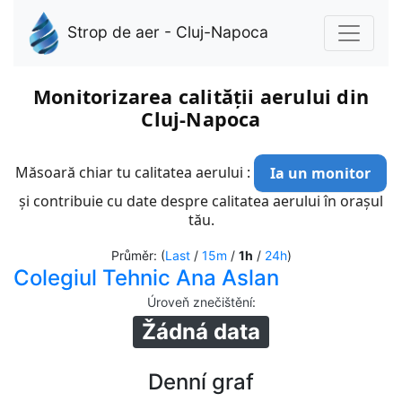
Strop de aer - Cluj-Napoca
Monitorizarea calității aerului din
Cluj-Napoca
Măsoară chiar tu calitatea aerului :
Ia un monitor
și contribuie cu date despre calitatea aerului în orașul
tău.
Průměr: (
Last
/
15m
/
1h
/
24h
)
Colegiul Tehnic Ana Aslan
Úroveň znečištění
:
Žádná data
Denní graf