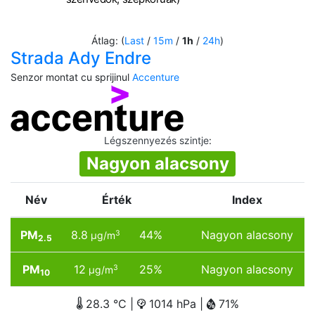
Átlag: (
Last
/
15m
/
1h
/
24h
)
Strada Ady Endre
Senzor montat cu sprijinul
Accenture
Légszennyezés szintje
:
Nagyon alacsony
Név
Érték
Index
PM
8.8
44%
Nagyon alacsony
3
µg/m
2.5
PM
12
25%
Nagyon alacsony
3
µg/m
10
28.3 °C |
1014 hPa |
71%