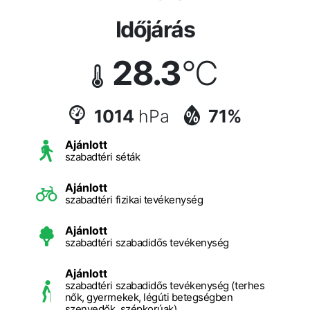
Időjárás
28.3
°C
1014
hPa
71%
Ajánlott
szabadtéri séták
Ajánlott
szabadtéri fizikai tevékenység
Ajánlott
szabadtéri szabadidős tevékenység
Ajánlott
szabadtéri szabadidős tevékenység (terhes
nők, gyermekek, légúti betegségben
szenvedők, szépkorúak)