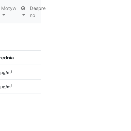
Motyw
Despre
noi
rednia
3
µg/m
3
µg/m