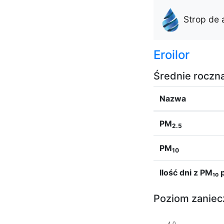
Strop de 
Eroilor
Średnie roczn
Nazwa
PM
2.5
PM
10
Ilość dni z PM₁
Poziom zaniecz