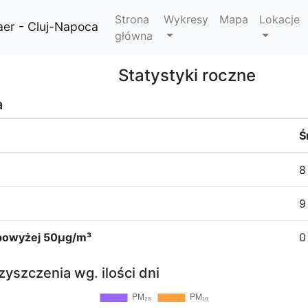
Strona
Wykresy
Mapa
Lokacje
aer - Cluj-Napoca
główna
Statystyki roczne
a
Ś
8
9
₀ powyżej 50µg/m³
0
yszczenia wg. ilości dni