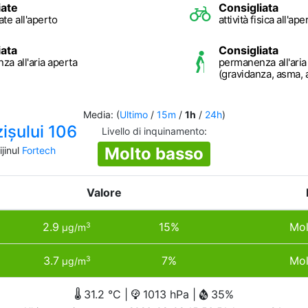
iate
Consigliata
te all'aperto
attività fisica all'ape
iata
Consigliata
a all'aria aperta
permanenza all'aria
(gravidanza, asma, 
Media: (
Ultimo
/
15m
/
1h
/
24h
)
ișului 106
Livello di inquinamento
:
Molto basso
jinul
Fortech
Valore
2.9
15%
Mol
3
µg/m
3.7
7%
Mol
3
µg/m
31.2 °C |
1013 hPa |
35%