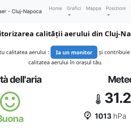
Home
Grafici
Mappa
Posizioni
aer - Cluj-Napoca
torizarea calității aerului din Cluj-N
u calitatea aerului :
Ia un monitor
și contribuie
calitatea aerului în orașul tău.
tà dell'aria
Mete
31.2
1013
hPa
Buona