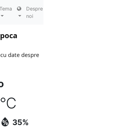
Tema
Despre
noi
apoca
 cu date despre
o
°C
35%