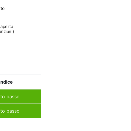
rto
 aperta
anziani)
Indice
to basso
to basso