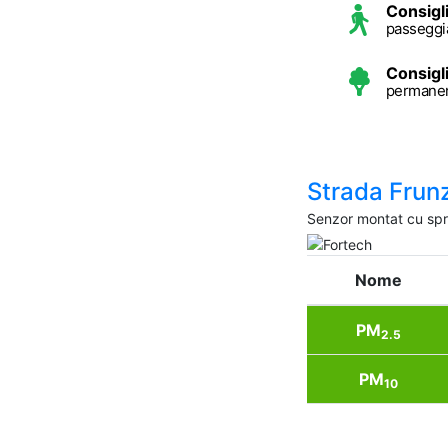
Consigl
passeggia
Consigl
permanenz
Strada Frunz
Senzor montat cu spri
Nome
PM
2.5
PM
10