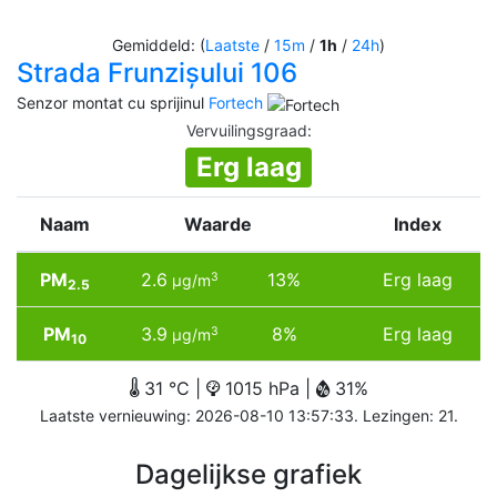
Gemiddeld: (
Laatste
/
15m
/
1h
/
24h
)
Strada Frunzișului 106
Senzor montat cu sprijinul
Fortech
Vervuilingsgraad
:
Erg laag
Naam
Waarde
Index
PM
2.6
13%
Erg laag
3
µg/m
2.5
PM
3.9
8%
Erg laag
3
µg/m
10
31 °C |
1015 hPa |
31%
Laatste vernieuwing: 2026-08-10 13:57:33. Lezingen: 21.
Dagelijkse grafiek