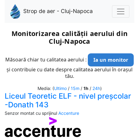
Strop de aer - Cluj-Napoca
Monitorizarea calității aerului din
Cluj-Napoca
Măsoară chiar tu calitatea aerului :
Ia un monitor
și contribuie cu date despre calitatea aerului în orașul
tău.
Media: (
Ultimo
/
15m
/
1h
/
24h
)
Liceul Teoretic ELF - nivel preșcolar
-Donath 143
Senzor montat cu sprijinul
Accenture