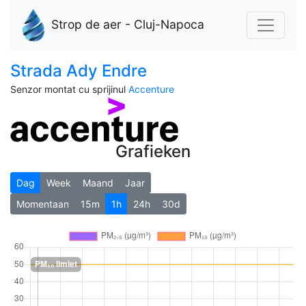
Strop de aer - Cluj-Napoca
Strada Ady Endre
Senzor montat cu sprijinul
Accenture
Grafieken
Dag
Week
Maand
Jaar
Momentaan
15m
1h
24h
30d