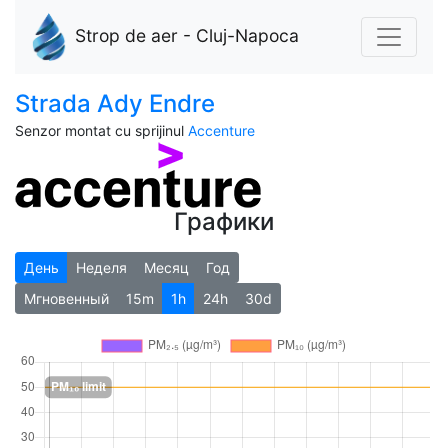
Strop de aer - Cluj-Napoca
Strada Ady Endre
Senzor montat cu sprijinul
Accenture
Графики
День
Неделя
Месяц
Год
Мгновенный
15m
1h
24h
30d