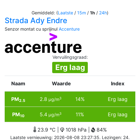
Gemiddeld: (
Laatste
/
15m
/
1h
/
24h
)
Strada Ady Endre
Senzor montat cu sprijinul
Accenture
Vervuilingsgraad
:
Erg laag
Naam
Waarde
Index
PM
2.8
14%
Erg laag
3
µg/m
2.5
PM
5.4
11%
Erg laag
3
µg/m
10
23.9 °C |
1018 hPa |
84%
Laatste vernieuwing: 2026-08-08 23:27:35. Lezingen: 24.