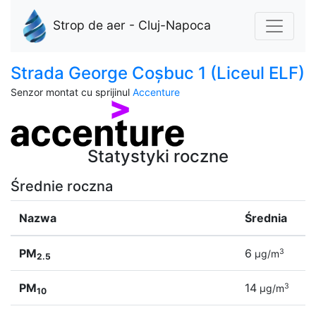
Strop de aer - Cluj-Napoca
Strada George Coșbuc 1 (Liceul ELF)
Senzor montat cu sprijinul
Accenture
Statystyki roczne
Średnie roczna
Nazwa
Średnia
PM
6
3
µg/m
2.5
PM
14
3
µg/m
10