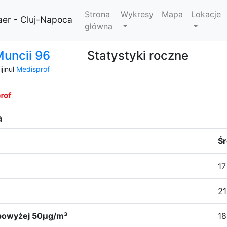
Strona
Wykresy
Mapa
Lokacje
aer - Cluj-Napoca
główna
Muncii 96
Statystyki roczne
jinul
Medisprof
a
Śr
17
21
₀ powyżej 50µg/m³
18