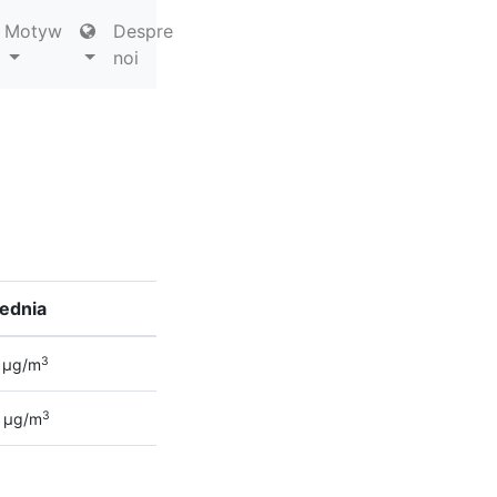
Motyw
Despre
noi
ednia
3
µg/m
3
µg/m