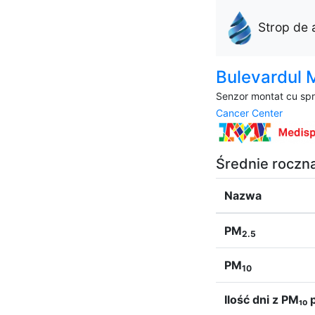
Strop de 
Bulevardul 
Senzor montat cu spri
Cancer Center
Średnie roczn
Nazwa
PM
2.5
PM
10
Ilość dni z PM₁