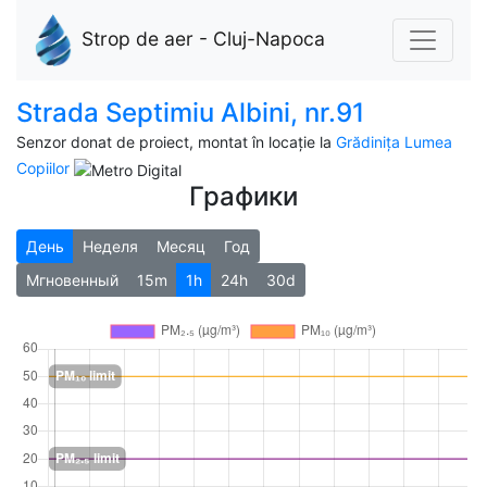
Strop de aer - Cluj-Napoca
Strada Septimiu Albini, nr.91
Senzor donat de proiect, montat în locație la
Grădinița Lumea
Copiilor
Графики
День
Неделя
Месяц
Год
Мгновенный
15m
1h
24h
30d