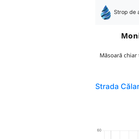
Strop de 
Moni
Măsoară chiar t
Strada Căla