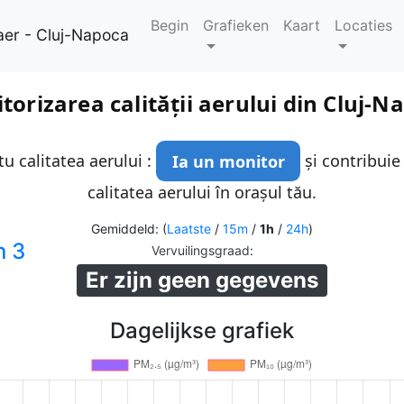
Begin
Grafieken
Kaart
Locaties
aer - Cluj-Napoca
torizarea calității aerului din Cluj-N
u calitatea aerului :
Ia un monitor
și contribuie
calitatea aerului în orașul tău.
Gemiddeld: (
Laatste
/
15m
/
1h
/
24h
)
n 3
Vervuilingsgraad
:
Er zijn geen gegevens
Dagelijkse grafiek