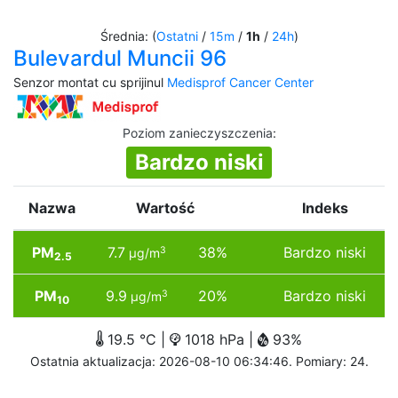
Średnia: (
Ostatni
/
15m
/
1h
/
24h
)
Bulevardul Muncii 96
Senzor montat cu sprijinul
Medisprof Cancer Center
Poziom zanieczyszczenia
:
Bardzo niski
Nazwa
Wartość
Indeks
PM
7.7
38%
Bardzo niski
3
µg/m
2.5
PM
9.9
20%
Bardzo niski
3
µg/m
10
19.5 °C |
1018 hPa |
93%
Ostatnia aktualizacja: 2026-08-10 06:34:46. Pomiary: 24.