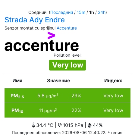
Средний: (
Последний
/
15m
/
1h
/
24h
)
Strada Ady Endre
Senzor montat cu sprijinul
Accenture
Pollution level
:
Very low
Имя
Значение
Индекс
PM
5.8
29%
Very low
3
µg/m
2.5
PM
11
22%
Very low
3
µg/m
10
34.4 °C |
1015 hPa |
44%
Последнее обновление: 2026-08-06 12:40:22. Чтения: