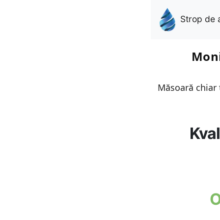
Strop de 
Moni
Măsoară chiar t
Kval
O