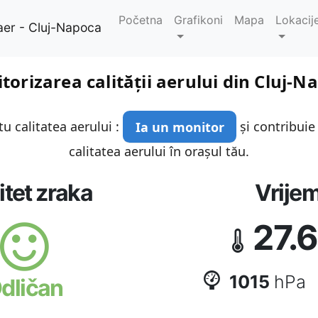
Početna
Grafikoni
Mapa
Lokacij
aer - Cluj-Napoca
torizarea calității aerului din Cluj-N
u calitatea aerului :
Ia un monitor
și contribuie
calitatea aerului în orașul tău.
itet zraka
Vrije
27.6
1015
hPa
dličan