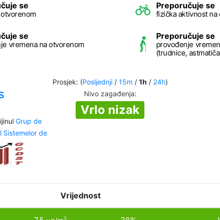
čuje se
Preporučuje se
a otvorenom
fizička aktivnost n
čuje se
Preporučuje se
je vremena na otvorenom
provođenje vremen
(trudnice, astmatičari
Prosjek: (
Posljednji
/
15m
/
1h
/
24h
)
s
Nivo zagađenja
:
Vrlo nizak
jinul
Grup de
l Sistemelor de
Vrijednost
3