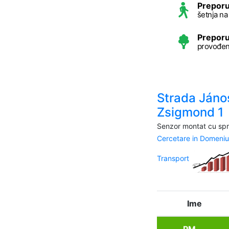
Preporu
šetnja n
Preporu
provođen
Strada Jáno
Zsigmond 1
Senzor montat cu spri
Cercetare in Domeniu
Transport
Ime