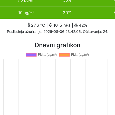
7.5
38%
µg/m
10
20%
3
µg/m
27.6 °C |
1015 hPa |
42%
Posljednje ažuriranje: 2026-08-06 23:42:06. Očitavanja: 24.
Dnevni grafikon