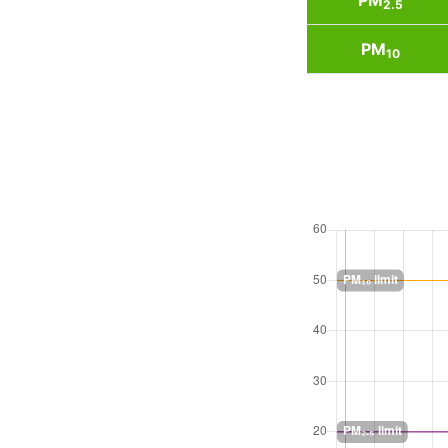
PM
2.5
PM
10