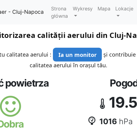
Strona
Wykresy
Mapa
Lokacje
aer - Cluj-Napoca
główna
torizarea calității aerului din Cluj-N
u calitatea aerului :
Ia un monitor
și contribuie
calitatea aerului în orașul tău.
ć powietrza
Pogo
19.
1016
hPa
Dobra