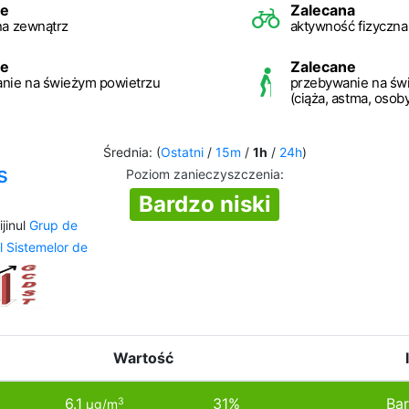
ne
Zalecana
na zewnątrz
aktywność fizyczna
ne
Zalecane
nie na świeżym powietrzu
przebywanie na św
(ciąża, astma, osob
Średnia: (
Ostatni
/
15m
/
1h
/
24h
)
s
Poziom zanieczyszczenia
:
Bardzo niski
jinul
Grup de
l Sistemelor de
Wartość
6.1
31%
Bar
3
µg/m