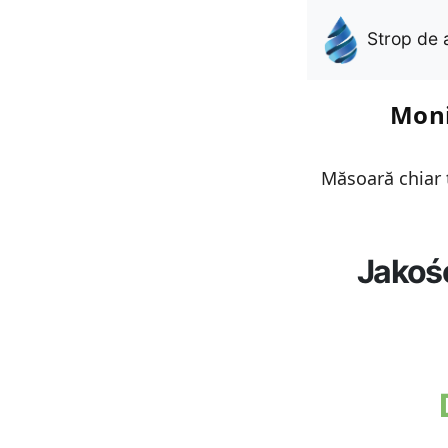
Strop de 
Moni
Măsoară chiar t
Jakoś