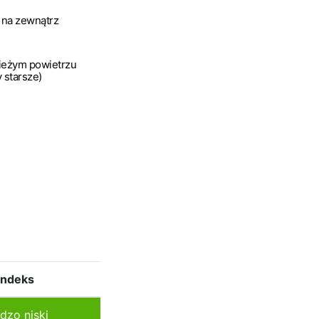
 na zewnątrz
ieżym powietrzu
y starsze)
Indeks
dzo niski