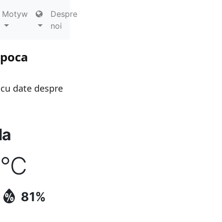
Motyw
Despre
noi
apoca
 cu date despre
da
5
°C
81%