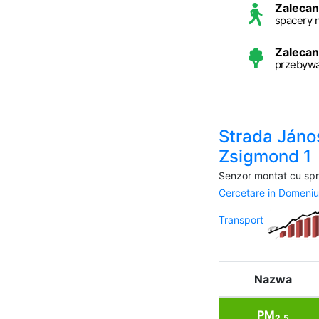
Zaleca
spacery 
Zaleca
przebywa
Strada Jáno
Zsigmond 1
Senzor montat cu spri
Cercetare in Domeniu
Transport
Nazwa
PM
2.5