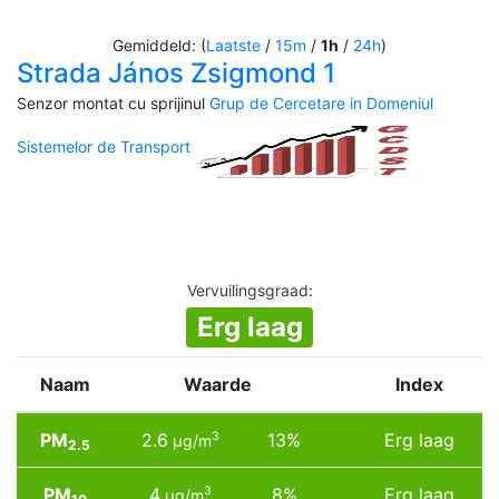
Gemiddeld: (
Laatste
/
15m
/
1h
/
24h
)
Strada János Zsigmond 1
Senzor montat cu sprijinul
Grup de Cercetare in Domeniul
Sistemelor de Transport
Vervuilingsgraad
:
Erg laag
Naam
Waarde
Index
PM
2.6
13%
Erg laag
3
µg/m
2.5
PM
4
8%
Erg laag
3
µg/m