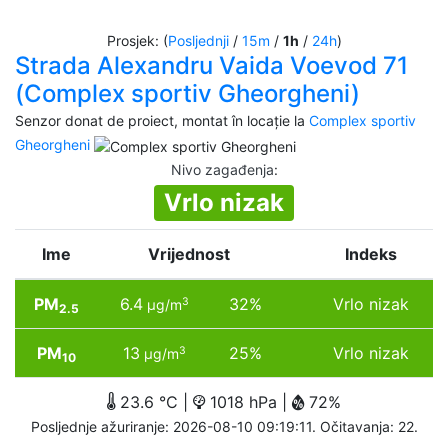
Prosjek: (
Posljednji
/
15m
/
1h
/
24h
)
Strada Alexandru Vaida Voevod 71
(Complex sportiv Gheorgheni)
Senzor donat de proiect, montat în locație la
Complex sportiv
Gheorgheni
Nivo zagađenja
:
Vrlo nizak
Ime
Vrijednost
Indeks
PM
6.4
32%
Vrlo nizak
3
µg/m
2.5
PM
13
25%
Vrlo nizak
3
µg/m
10
23.6 °C |
1018 hPa |
72%
Posljednje ažuriranje: 2026-08-10 09:19:11. Očitavanja: 22.