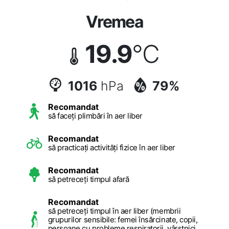
Vremea
19.9
°C
1016
hPa
79%
Recomandat
să faceți plimbări în aer liber
Recomandat
să practicați activități fizice în aer liber
Recomandat
să petreceți timpul afară
Recomandat
să petreceți timpul în aer liber (membrii
grupurilor sensibile: femei însărcinate, copii,
persoane cu probleme respiratorii, vârstnici