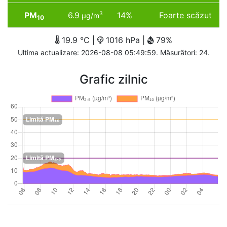
PM
6.9
14%
Foarte scăzut
3
µg/m
10
19.9 °C |
1016 hPa |
79%
Ultima actualizare: 2026-08-08 05:49:59. Măsurători: 24.
Grafic zilnic