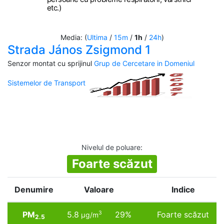
etc.)
Media: (
Ultima
/
15m
/
1h
/
24h
)
Strada János Zsigmond 1
Senzor montat cu sprijinul
Grup de Cercetare in Domeniul
Sistemelor de Transport
Nivelul de poluare
:
Foarte scăzut
Denumire
Valoare
Indice
PM
5.8
29%
Foarte scăzut
3
µg/m
2.5