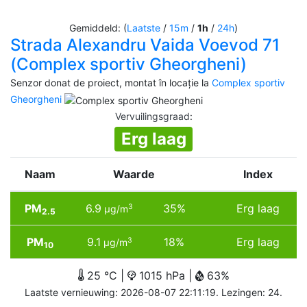
Gemiddeld: (
Laatste
/
15m
/
1h
/
24h
)
Strada Alexandru Vaida Voevod 71
(Complex sportiv Gheorgheni)
Senzor donat de proiect, montat în locație la
Complex sportiv
Gheorgheni
Vervuilingsgraad
:
Erg laag
Naam
Waarde
Index
PM
6.9
35%
Erg laag
3
µg/m
2.5
PM
9.1
18%
Erg laag
3
µg/m
10
25 °C |
1015 hPa |
63%
Laatste vernieuwing: 2026-08-07 22:11:19. Lezingen: 24.