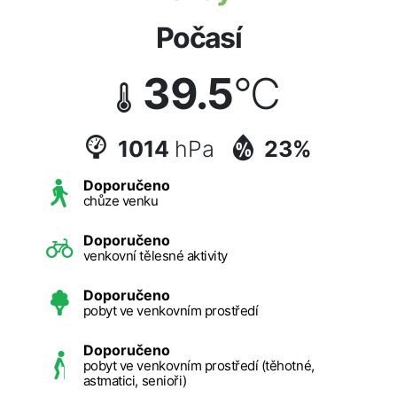
Počasí
39.5
°C
1014
hPa
23%
Doporučeno
chůze venku
Doporučeno
venkovní tělesné aktivity
Doporučeno
pobyt ve venkovním prostředí
Doporučeno
pobyt ve venkovním prostředí (těhotné,
astmatici, senioři)