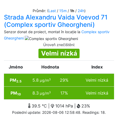
Průměr: (
Last
/
15m
/
1h
/
24h
)
Strada Alexandru Vaida Voevod 71
(Complex sportiv Gheorgheni)
Senzor donat de proiect, montat în locație la
Complex sportiv
Gheorgheni
Úroveň znečištění
:
Velmi nízká
Jméno
Hodnota
Index
PM
5.8
29%
Velmi nízká
3
µg/m
2.5
PM
8.3
17%
Velmi nízká
3
µg/m
10
39.5 °C |
1014 hPa |
23%
Poslední update: 2026-08-06 12:58:48. Readings: 18.