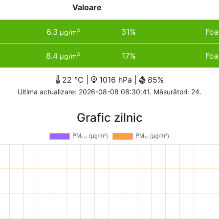
Valoare
6.3
31%
Foa
3
µg/m
8.4
17%
Foa
3
µg/m
22 °C |
1016 hPa |
85%
Ultima actualizare: 2026-08-08 08:30:41. Măsurători: 24.
Grafic zilnic