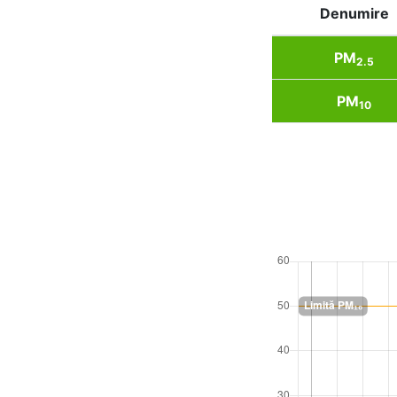
Denumire
PM
2.5
PM
10