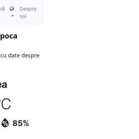
mă
Despre
noi
apoca
 cu date despre
ea
°C
85%