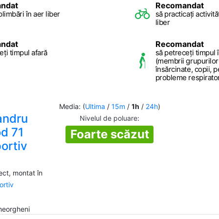
ndat
Recomandat
plimbări în aer liber
să practicați activită
liber
ndat
Recomandat
eți timpul afară
să petreceți timpul î
(membrii grupurilor
însărcinate, copii, 
probleme respiratorii
Media: (
Ultima
/
15m
/
1h
/
24h
)
andru
Nivelul de poluare
:
d 71
Foarte scăzut
ortiv
)
ct, montat în
rtiv