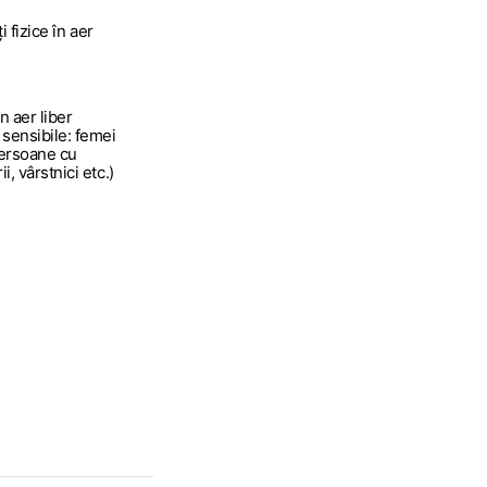
ți fizice în aer
n aer liber
 sensibile: femei
persoane cu
, vârstnici etc.)