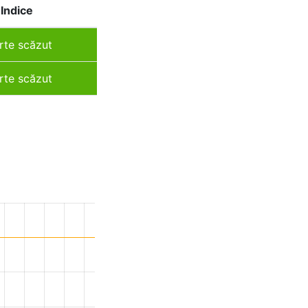
Indice
rte scăzut
rte scăzut