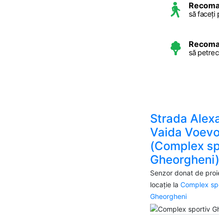
Recoma
să faceți 
Recoma
să petrec
Strada Alex
Vaida Voevo
(Complex sp
Gheorgheni
Senzor donat de proie
locație la
Complex spo
Gheorgheni