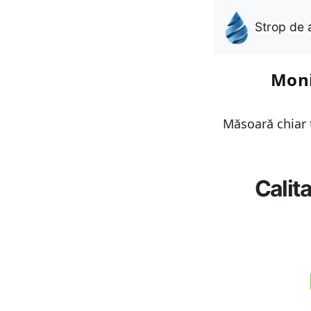
Strop de 
Moni
Măsoară chiar t
Calit