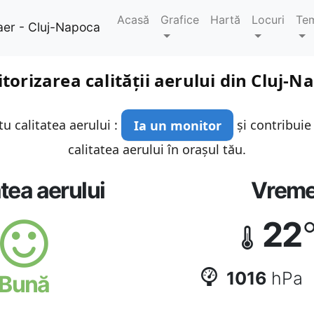
Acasă
Grafice
Hartă
Locuri
Te
aer - Cluj-Napoca
torizarea calității aerului din Cluj-N
u calitatea aerului :
Ia un monitor
și contribuie
calitatea aerului în orașul tău.
atea aerului
Vrem
22
1016
hPa
Bună