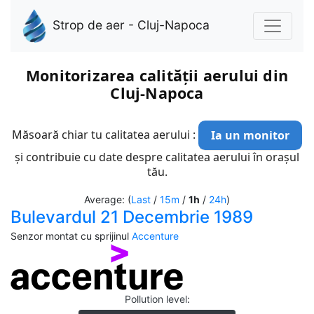
Strop de aer - Cluj-Napoca
Monitorizarea calității aerului din
Cluj-Napoca
Măsoară chiar tu calitatea aerului :
Ia un monitor
și contribuie cu date despre calitatea aerului în orașul
tău.
Average: (
Last
/
15m
/
1h
/
24h
)
Bulevardul 21 Decembrie 1989
Senzor montat cu sprijinul
Accenture
Pollution level
: