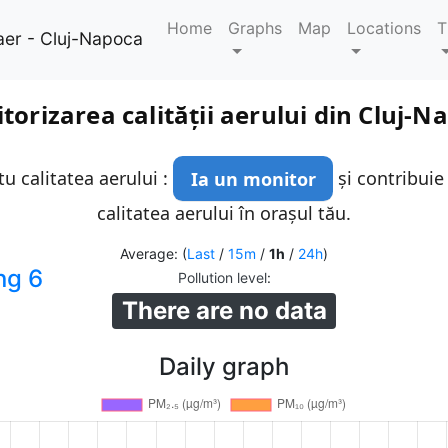
Home
Graphs
Map
Locations
T
aer - Cluj-Napoca
torizarea calității aerului din Cluj-N
u calitatea aerului :
Ia un monitor
și contribuie
calitatea aerului în orașul tău.
Average: (
Last
/
15m
/
1h
/
24h
)
ng 6
Pollution level
:
There are no data
Daily graph