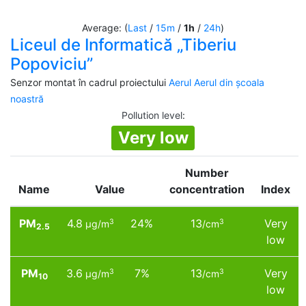
Average: (
Last
/
15m
/
1h
/
24h
)
Liceul de Informatică „Tiberiu
Popoviciu”
Senzor montat în cadrul proiectului
Aerul Aerul din școala
noastră
Pollution level
:
Very low
Number
Name
Value
concentration
Index
PM
4.8
24%
13
Very
3
3
µg/m
/cm
2.5
low
PM
3.6
7%
13
Very
3
3
µg/m
/cm
10
low