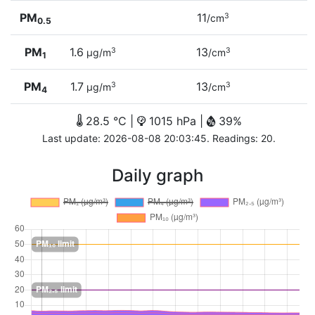
PM
11
3
/cm
0.5
PM
1.6
13
3
3
µg/m
/cm
1
PM
1.7
13
3
3
µg/m
/cm
4
28.5 °C |
1015 hPa |
39%
Last update: 2026-08-08 20:03:45. Readings: 20.
Daily graph