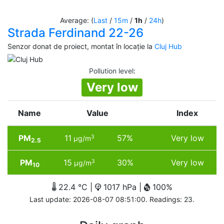
Average: (
Last
/
15m
/
1h
/
24h
)
Strada Ferdinand 22-26
Senzor donat de proiect, montat în locație la
Cluj Hub
Pollution level
:
Very low
Name
Value
Index
PM
11
57%
Very low
3
µg/m
2.5
PM
15
30%
Very low
3
µg/m
10
22.4 °C |
1017 hPa |
100%
Last update: 2026-08-07 08:51:00. Readings: 23.