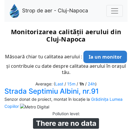
Strop de aer - Cluj-Napoca
Monitorizarea calității aerului din
Cluj-Napoca
Măsoară chiar tu calitatea aerului :
Ia un monitor
și contribuie cu date despre calitatea aerului în orașul
tău.
Average: (
Last
/
15m
/
1h
/
24h
)
Strada Septimiu Albini, nr.91
Senzor donat de proiect, montat în locație la
Grădinița Lumea
Copiilor
Pollution level
:
There are no data