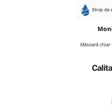
Strop de 
Moni
Măsoară chiar t
Calit