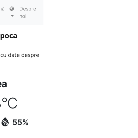
mă
Despre
noi
apoca
 cu date despre
ea
8
°C
55%