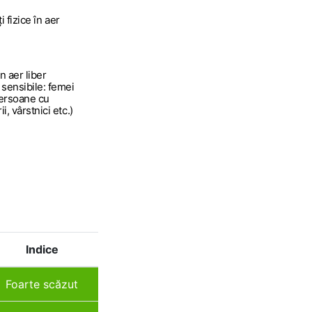
ți fizice în aer
n aer liber
 sensibile: femei
persoane cu
, vârstnici etc.)
Indice
Foarte scăzut