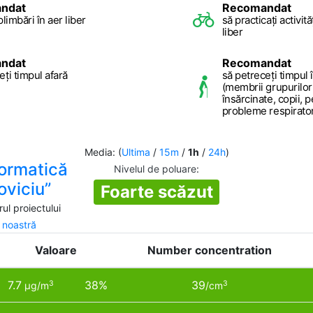
ndat
Recomandat
plimbări în aer liber
să practicați activită
liber
ndat
Recomandat
eți timpul afară
să petreceți timpul î
(membrii grupurilor
însărcinate, copii, 
probleme respiratorii
Media: (
Ultima
/
15m
/
1h
/
24h
)
formatică
Nivelul de poluare
:
oviciu”
Foarte scăzut
ul proiectului
a noastră
Valoare
Number concentration
7.7
38%
39
3
3
µg/m
/cm