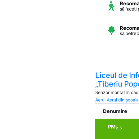
Recoma
să faceți 
Recoma
să petrec
Liceul de In
„Tiberiu Pop
Senzor montat în cadr
Aerul Aerul din școal
Denumire
PM
2.5