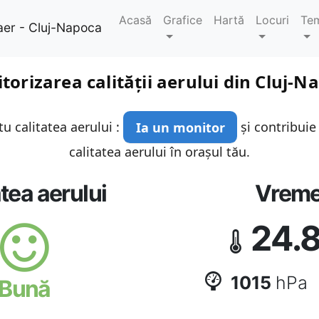
Acasă
Grafice
Hartă
Locuri
Te
aer - Cluj-Napoca
torizarea calității aerului din Cluj-N
u calitatea aerului :
Ia un monitor
și contribuie
calitatea aerului în orașul tău.
atea aerului
Vrem
24.
1015
hPa
Bună