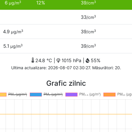
6
12%
39
3
3
µg/m
/cm
33
3
/cm
4.9
39
3
3
µg/m
/cm
5.1
39
3
3
µg/m
/cm
24.8 °C |
1015 hPa |
55%
Ultima actualizare: 2026-08-07 02:30:27. Măsurători: 20.
Grafic zilnic