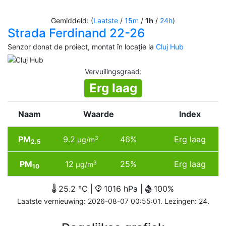
Gemiddeld: (
Laatste
/
15m
/
1h
/
24h
)
Strada Ferdinand 22-26
Senzor donat de proiect, montat în locație la
Cluj Hub
Vervuilingsgraad
:
Erg laag
Naam
Waarde
Index
PM
9.2
46%
Erg laag
3
µg/m
2.5
PM
12
25%
Erg laag
3
µg/m
10
25.2 °C |
1016 hPa |
100%
Laatste vernieuwing: 2026-08-07 00:55:01. Lezingen: 24.