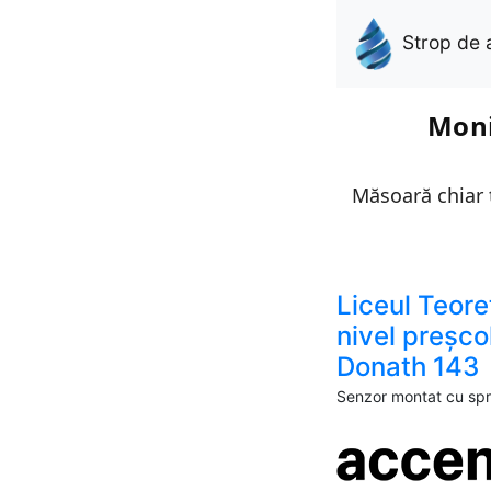
Strop de 
Moni
Măsoară chiar t
Liceul Teore
nivel preșco
Donath 143
Senzor montat cu spri