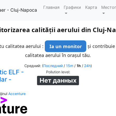
Главная
Графики
Карта
Место
aer - Cluj-Napoca
torizarea calității aerului din Cluj-N
u calitatea aerului :
Ia un monitor
și contribuie
calitatea aerului în orașul tău.
Средний: (
Последний
/
15m
/
1h
/
24h
)
tic ELF -
Pollution level
:
lar -
Нет данных
jinul
Accenture