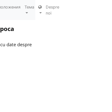
положения
Тема
Despre
noi
apoca
 cu date despre