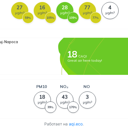
Работает на
aqi.eco
.