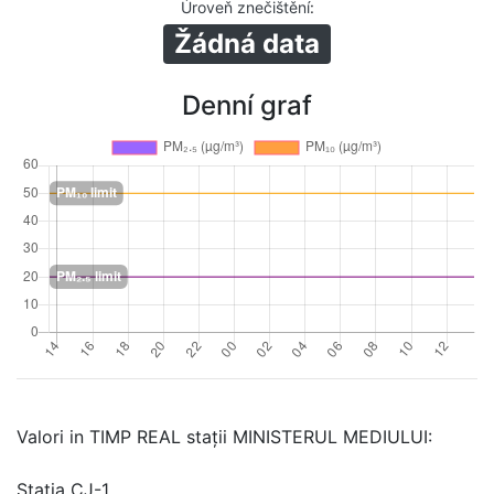
Úroveň znečištění
:
Žádná data
Denní graf
Valori in TIMP REAL stații MINISTERUL MEDIULUI:
Stația CJ-1