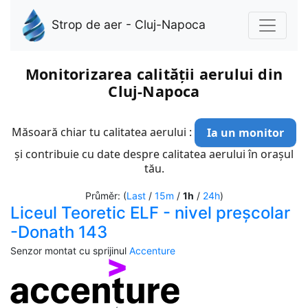
Strop de aer - Cluj-Napoca
Monitorizarea calității aerului din
Cluj-Napoca
Măsoară chiar tu calitatea aerului :
Ia un monitor
și contribuie cu date despre calitatea aerului în orașul
tău.
Průměr: (
Last
/
15m
/
1h
/
24h
)
Liceul Teoretic ELF - nivel preșcolar
-Donath 143
Senzor montat cu sprijinul
Accenture