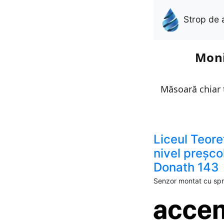
Strop de 
Moni
Măsoară chiar t
Liceul Teore
nivel preșco
Donath 143
Senzor montat cu spri