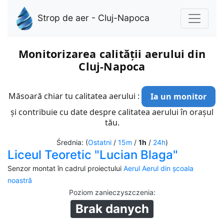
Strop de aer - Cluj-Napoca
Monitorizarea calității aerului din
Cluj-Napoca
Măsoară chiar tu calitatea aerului :
Ia un monitor
și contribuie cu date despre calitatea aerului în orașul
tău.
Średnia: (
Ostatni
/
15m
/
1h
/
24h
)
Liceul Teoretic "Lucian Blaga"
Senzor montat în cadrul proiectului
Aerul Aerul din școala
noastră
Poziom zanieczyszczenia
:
Brak danych