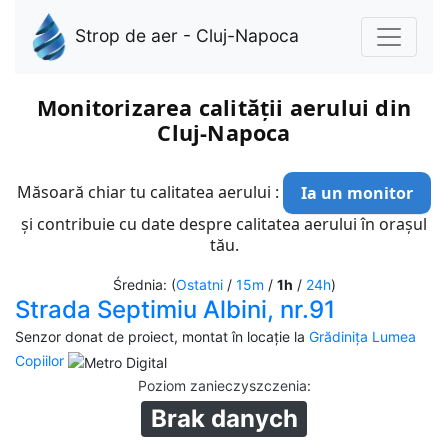
Strop de aer - Cluj-Napoca
Monitorizarea calității aerului din
Cluj-Napoca
Măsoară chiar tu calitatea aerului :
Ia un monitor
și contribuie cu date despre calitatea aerului în orașul
tău.
Średnia: (
Ostatni
/
15m
/
1h
/
24h
)
Strada Septimiu Albini, nr.91
Senzor donat de proiect, montat în locație la
Grădinița Lumea
Copiilor
Poziom zanieczyszczenia
:
Brak danych