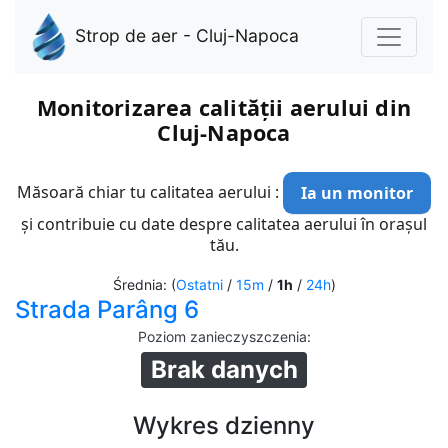
Strop de aer - Cluj-Napoca
Monitorizarea calității aerului din
Cluj-Napoca
Măsoară chiar tu calitatea aerului :
Ia un monitor
și contribuie cu date despre calitatea aerului în orașul
tău.
Średnia: (
Ostatni
/
15m
/
1h
/
24h
)
Strada Parâng 6
Poziom zanieczyszczenia
:
Brak danych
Wykres dzienny